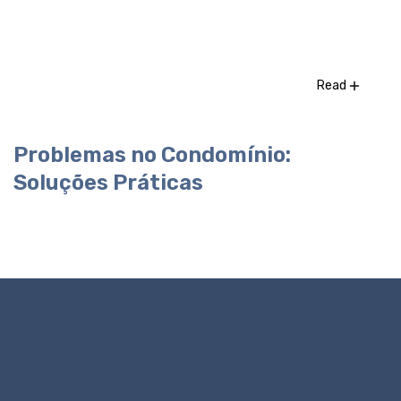
Read
Problemas no Condomínio:
Soluções Práticas
Pronto para esclarecer o seu
caso?
A primeira consulta é o passo essencial para
compreender a sua situação jurídica e traçar o melhor