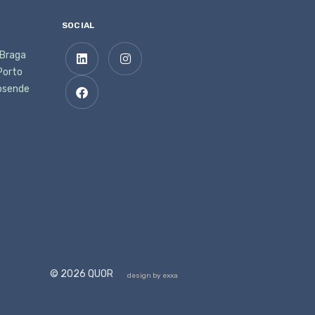
SOCIAL
 Braga
 Porto
posende
© 2026 QUOR
design by exxa