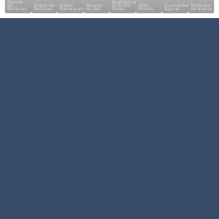
Jornal
Audiência
de
Diário de
Rádio
Nascer
Grande
Alto
Guimarães,
Notícias
Notícias
Notícias
Renascença
do Sol
Porto
Minho
Agora!
de Viana
Pronto para esclarecer o seu
caso?
A primeira consulta é o passo essencial para
compreender a sua situação jurídica e traçar o melhor
caminho a seguir.
A proposta inclui:
Análise completa do seu caso
Diagnóstico jurídico claro
Sem compromisso de prosseguir
70€
Consulta Jurídica Inicial