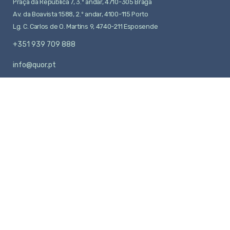
Praça da República 7, 3.º andar, 4710-305 Braga
Av. da Boavista 1588, 2.º andar, 4100-115 Porto
Lg. C. Carlos de O. Martins 9, 4740-211 Esposende
+351 939 709 888
info@quor.pt
SOCIAL
Aviso Legal
© 2026 QUOR