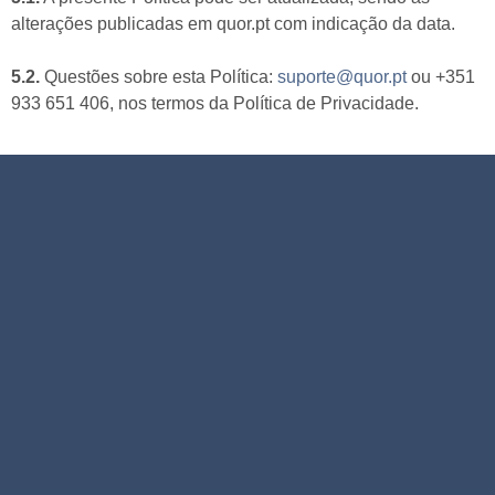
alterações publicadas em quor.pt com indicação da data.
5.2.
Questões sobre esta Política:
suporte@quor.pt
ou +351
933 651 406, nos termos da Política de Privacidade.
Pronto para esclarecer o seu
caso?
A primeira consulta é o passo essencial para compreender
a sua situação jurídica e traçar o melhor caminho a seguir.
A proposta inclui:
Análise completa do seu caso
Diagnóstico jurídico claro
Sem compromisso de prosseguir