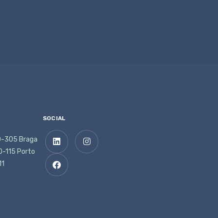
SOCIAL
10-305 Braga
00-115 Porto
11