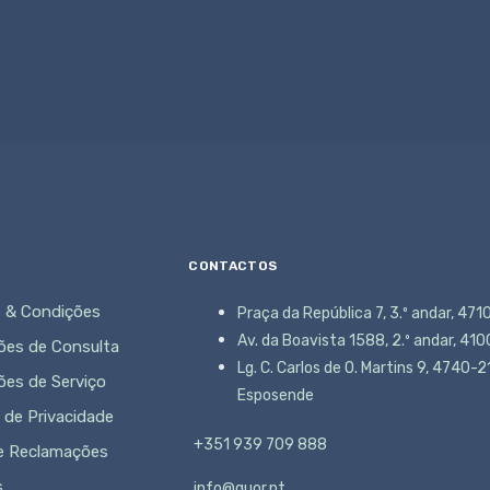
CONTACTOS
 & Condições
Praça da República 7, 3.º andar, 47
Av. da Boavista 1588, 2.º andar, 41
ões de Consulta
Lg. C. Carlos de O. Martins 9, 4740-2
ões de Serviço
Esposende
a de Privacidade
+351 939 709 888
de Reclamações
s
info@quor.pt