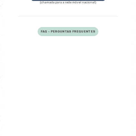
(chamada para a rede móvel nacional)
FAQ - PERGUNTAS FREQUENTES
O que faz um advogado contra
seguradoras?
Um advogado contra seguradoras
analisa o contrato, contesta
recusas e exige o cumprimento
legal da cobertura contratual.
Atua tanto fora como dentro dos
tribunais.
Quando recorrer a um advogado de
seguros?
Quanto tempo tem a seguradora para
pagar?