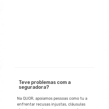
É possível recusar a perda total
proposta pela seguradora?
Posso receber indemnização por danos
morais?
Quanto custa um advogado para
contestar a seguradora?
Que documentos devo guardar após um
sinistro?
Teve problemas com a
seguradora?
Na QUOR, apoiamos pessoas como tu a
enfrentar recusas injustas, cláusulas