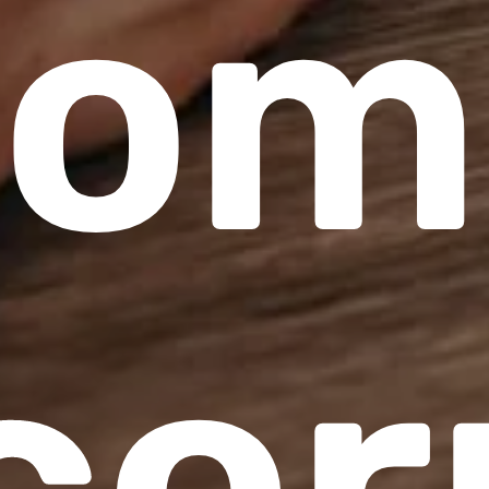
com
cor