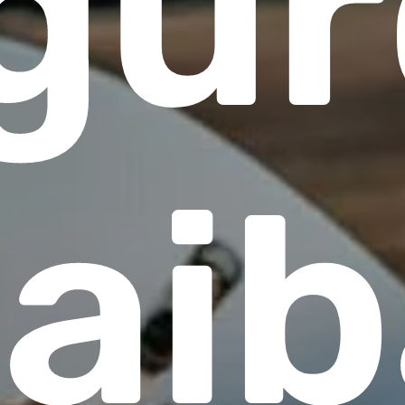
gur
ai