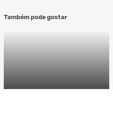
Também pode gostar
08/05/2026
Seguro de vida recusado: o que
fazer e como reclamar