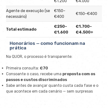
€1.200
€4.000
Agente de execução (se
€150–
€150–€400
necessário)
€400
€250–
€1.700–
Total estimado
€1.600
€4.500+
Honorários — como funcionam na
prática
Na QUOR, o processo é transparente:
Primeira consulta:
€70
Consoante o caso, recebe uma
proposta com os
passos e custos discriminados
Sabe antes de avançar quanto custa cada fase e o
que acontece em cada cenário — sem surpresas