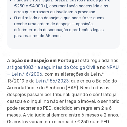
Fundamentos legais, prazos, custos médios (entre
€250 e €4.000+), documentação necessária e os
erros que atrasam ou invalidam o processo.
O outro lado do despejo: o que pode fazer quem
recebe uma ordem de despejo — oposição,
diferimento da desocupação e proteções legais
para maiores de 65 anos.
A
ação de despejo em Portugal
está regulada nos
artigos 1083.º e seguintes do Código Civil
e no
NRAU
— Lei n.º 6/2006
, com as alterações da Lei n.º
13/2019 e da
Lei n.º 56/2023
, que criou o Balcão do
Arrendatário e do Senhorio (BAS). Nem todos os
despejos passam por tribunal: quando o contrato já
cessou e o inquilino não entrega o imóvel, o senhorio
pode recorrer ao PED, decidido em regra em 2 a 6
meses. A via judicial demora entre 6 meses e 2 anos.
Os custos variam entre cerca de €250 num PED