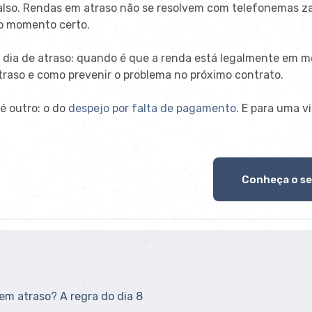
also. Rendas
em atraso não se resolvem com
telefonemas z
 no momento
certo.
o dia de atraso: quando
é que a renda está legalmente em m
atraso e como
prevenir o problema no próximo
contrato.
é outro: o do
despejo por falta de pagamento
. E para uma
v
Conheça o se
em atraso? A regra do dia 8