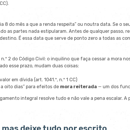
 CC).
a 8 do mês a que a renda respeita” ou noutra data. Se o se
ando as partes nada estipularam. Antes de qualquer passo, re
estino. É essa data que serve de ponto zero a todas as co
 n.º 2 do Código Civil: o inquilino que faça cessar a mora 
sado esse prazo, mudam duas coisas:
alor em dívida (art. 1041.º, n.º 1 CC)
a oito dias” para efeitos de
mora reiterada
— um dos funda
 pagamento integral resolve tudo e não vale a pena escalar. A 
 mas deixe tudo por escrito