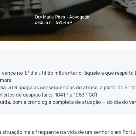
Dr.ᵃ Maria Pires ·
Advogada
cédula n.º 69543P
da vence no
1.º dia útil do mês anterior
àquele
a que respeita 
 mora
dia
, a lei
apaga as consequências do atraso; a
partir do
9.º d
efeitos de despejo (arts. 1041.º e
1083.º CC)
luída
, com a cronologia completa de
atuação — do dia do v
a situação
mais frequente
na vida de um senhorio em Portu