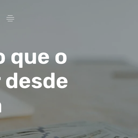
o que o
r desde
a