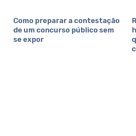
Como preparar a contestação
R
de um concurso público sem
h
se expor
q
c