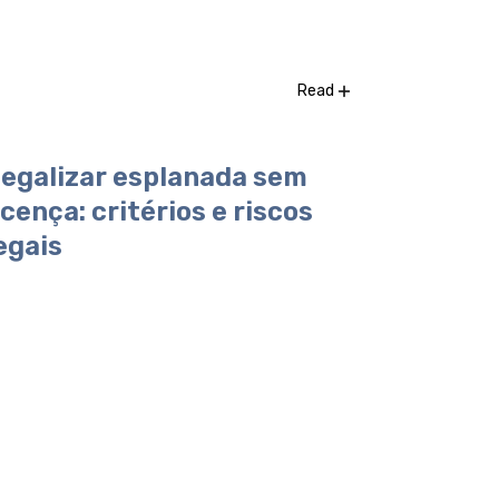
Read
egalizar esplanada sem
icença: critérios e riscos
egais