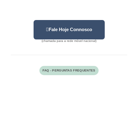
eficaz.
Fale Hoje Connosco
(chamada para a rede móvel nacional)
FAQ - PERGUNTAS FREQUENTES
O que é cyberbullying?
O
cyberbullying
refere-se ao uso de
tecnologias digitais — como redes sociais,
mensagens de texto, e-mails ou jogos
online — para intimidar, humilhar ou
prejudicar outra pessoa. Ao contrário do
bullying físico, que ocorre principalmente
em locais públicos, o cyberbullying pode