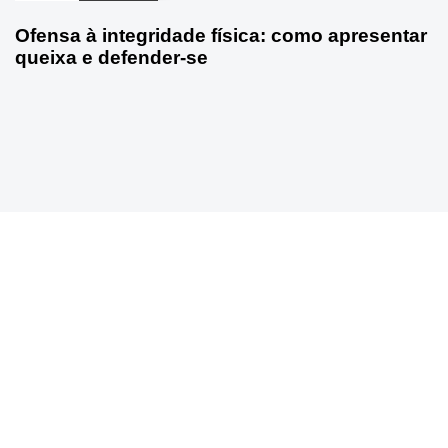
Ofensa à integridade física: como apresentar
queixa e defender-se
22/04/2026
Criminal
Ofensa à integridade física: quando é crime
em Portugal