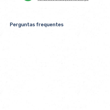
Perguntas frequentes
Quais são os passos para comprar casa em
Portugal?
O processo tem seis etapas principais: (1)
escolha do imóvel e proposta, (2) due
diligence documental, (3) assinatura do
CPCV e entrega do sinal, (4) aprovação do
financiamento bancário, (5) pagamento de
IMT e Imposto de Selo e realização da
escritura, (6) registo na Conservatória do
Registo Predial. Cada etapa tem implicações
jurídicas próprias — saltar a due diligence ou
assinar o CPCV sem assessoria jurídica são
os erros mais frequentes e mais onerosos.