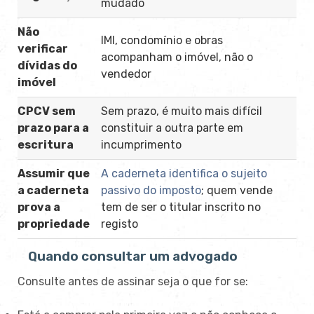
mudado
Não
IMI, condomínio e obras
verificar
acompanham o imóvel, não o
dívidas do
vendedor
imóvel
CPCV sem
Sem prazo, é muito mais difícil
prazo para a
constituir a outra parte em
escritura
incumprimento
Assumir que
A caderneta identifica o sujeito
a caderneta
passivo do imposto
; quem vende
prova a
tem de ser o titular inscrito no
propriedade
registo
Quando consultar um advogado
Consulte antes de assinar seja o que for se: