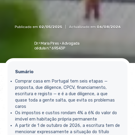
Publicado em
02/05/2025
|
Actualizado em
06/08/2026
Dr.ᵃ Maria Pires ·
Advogada
cédula n.º 69543P
Sumário
Comprar casa em Portugal
tem
seis etapas
—
proposta, due
diligence, CPCV, financiamento,
escritura e registo — e é a due
diligence, a que
quase toda a gente
salta, que evita os problemas
caros
Os impostos e custos rondam
4% a 6%
do valor
do
imóvel em habitação própria
permanente
A partir de 1 de outubro de 2026
, a
escritura tem de
mencionar
expressamente a situação do título