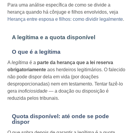
Para uma análise específica de como se divide a
herança quando há cônjuge e filhos envolvidos, veja
Herança entre esposa e filhos: como dividir legalmente
.
A legítima e a quota disponível
O que é a legítima
A
legítima
é a
parte da herança que a lei reserva
obrigatoriamente
aos herdeiros legitimários. O falecido
não pode dispor dela em vida (por doações
desproporcionadas) nem em testamento. Tentar fazê-lo
gera
inoficiosidade
— a doação ou disposição é
reduzida pelos tribunais.
Quota disponível: até onde se pode
dispor
O que sobra depois de garantir a legítima é a
quota