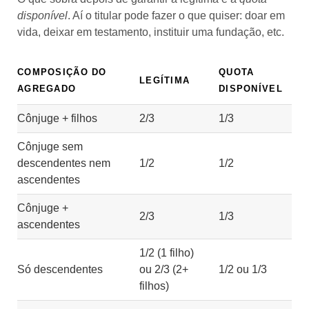
disponível
. Aí o titular pode fazer o que quiser: doar em
vida, deixar em testamento, instituir uma fundação, etc.
COMPOSIÇÃO DO
QUOTA
LEGÍTIMA
AGREGADO
DISPONÍVEL
Cônjuge + filhos
2/3
1/3
Cônjuge sem
descendentes nem
1/2
1/2
ascendentes
Cônjuge +
2/3
1/3
ascendentes
1/2 (1 filho)
Só descendentes
ou 2/3 (2+
1/2 ou 1/3
filhos)