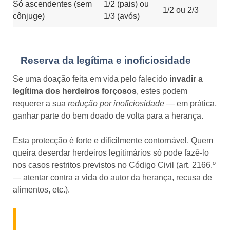
Só ascendentes (sem
1/2 (pais) ou
1/2 ou 2/3
cônjuge)
1/3 (avós)
Reserva da legítima e inoficiosidade
Se uma doação feita em vida pelo falecido
invadir a
legítima dos herdeiros forçosos
, estes podem
requerer a sua
redução por inoficiosidade
— em prática,
ganhar parte do bem doado de volta para a herança.
Esta protecção é forte e dificilmente contornável. Quem
queira deserdar herdeiros legitimários só pode fazê-lo
nos casos restritos previstos no Código Civil (art. 2166.º
— atentar contra a vida do autor da herança, recusa de
alimentos, etc.).