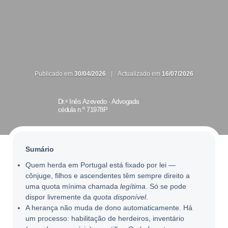
Publicado em
30/04/2026
|
Actualizado em
16/07/2026
Dr.ᵃ Inês Azevedo ·
Advogada
cédula n.º 71978P
Sumário
Quem herda em Portugal está fixado por lei —
cônjuge, filhos e ascendentes têm sempre direito a
uma quota mínima chamada
legítima
. Só se pode
dispor livremente da
quota disponível
.
A herança não muda de dono automaticamente. Há
um processo: habilitação de herdeiros, inventário