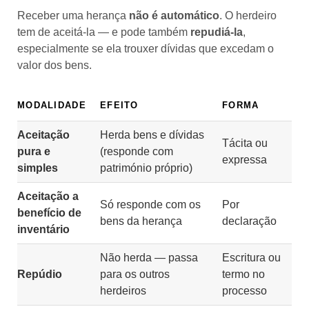
Receber uma herança
não é automático
. O herdeiro
tem de aceitá-la — e pode também
repudiá-la
,
especialmente se ela trouxer dívidas que excedam o
valor dos bens.
MODALIDADE
EFEITO
FORMA
Aceitação
Herda bens e dívidas
Tácita ou
pura e
(responde com
expressa
simples
património próprio)
Aceitação a
Só responde com os
Por
benefício de
bens da herança
declaração
inventário
Não herda — passa
Escritura ou
Repúdio
para os outros
termo no
herdeiros
processo