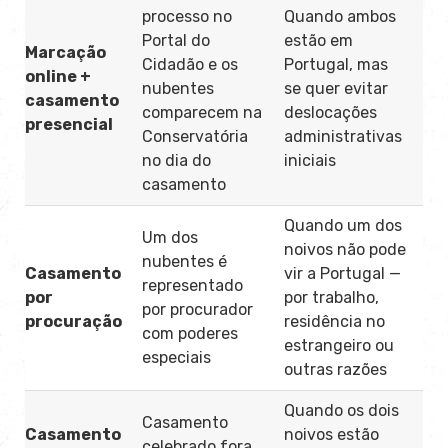
processo no
Quando ambos
Portal do
estão em
Marcação
Cidadão e os
Portugal, mas
online +
nubentes
se quer evitar
casamento
comparecem na
deslocações
presencial
Conservatória
administrativas
no dia do
iniciais
casamento
Quando um dos
Um dos
noivos não pode
nubentes é
Casamento
vir a Portugal —
representado
por
por trabalho,
por procurador
procuração
residência no
com poderes
estrangeiro ou
especiais
outras razões
Quando os dois
Casamento
Casamento
noivos estão
celebrado fora