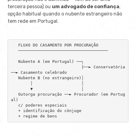
terceira pessoa) ou
um advogado de confiança
,
opção habitual quando o nubente estrangeiro não
tem rede em Portugal.
   FLUXO DO CASAMENTO POR PROCURAÇÃO

   ─────────────────────────────────────

   Nubente A (em Portugal) ──┐

                             ├──► Conservatória 
──► Casamento celebrado

   Nubente B (no estrangeiro)│

        │                    │

        ▼                    │

   Outorga procuração ──► Procurador (em Portug
al)

   c/ poderes especiais

   + identificação do cônjuge

   + regime de bens