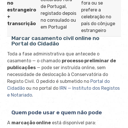
no
fora ou se
de Portugal,
estrangeiro
prefere a
registado depois
+
celebração no
no consulado ou
transcrição
país do cônjuge
em Portugal
estrangeiro
Marcar casamento civil online no
Portal do Cidadão
Toda a fase administrativa que antecede o
casamento — o chamado
processo preliminar de
publicações
— pode ser instruída online, sem
necessidade de deslocação à Conservatória do
Registo Civil. O pedido é submetido no
Portal do
Cidadão
ou no portal do
IRN — Instituto dos Registos
e Notariado
.
Quem pode usar e quem não pode
A
marcação online
está disponível para: