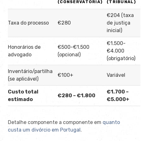
(CONSERVATÓRIA)
(TRIBUNAL)
€204 (taxa
Taxa do processo
€280
de justiça
inicial)
€1.500-
Honorários de
€500-€1.500
€4.000
advogado
(opcional)
(obrigatório)
Inventário/partilha
€100+
Variável
(se aplicável)
Custo total
€1.700 –
€280 – €1.800
estimado
€5.000+
Detalhe componente a componente em
quanto
custa um divórcio em Portugal
.