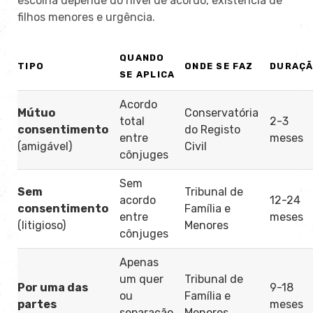
escolha depende do nível de acordo, existência de
filhos menores e urgência.
QUANDO
TIPO
ONDE SE FAZ
DURAÇ
SE APLICA
Acordo
Mútuo
Conservatória
total
2-3
consentimento
do Registo
entre
meses
(amigável)
Civil
cônjuges
Sem
Sem
Tribunal de
acordo
12-24
consentimento
Família e
entre
meses
(litigioso)
Menores
cônjuges
Apenas
um quer
Tribunal de
Por uma das
9-18
ou
Família e
partes
meses
separação
Menores