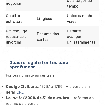
dois terços do
negociar
tempo
Conflito
Único caminho
Litigioso
estrutural
viável
Um cônjuge
Permite
Por uma das
recusa-se a
avançar
partes
divorciar
unilateralmente
Quadro legal e fontes para
aprofundar
Fontes normativas centrais:
Código Civil
, arts. 1773.º a 1789.º — divórcio em
geral.
DRE
Lei n.º 61/2008, de 31 de outubro
— reforma do
regime de divórcio