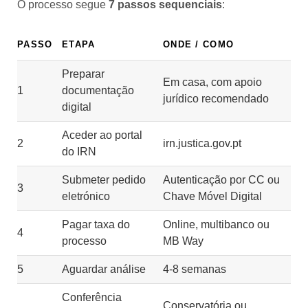
O processo segue
7 passos sequenciais
:
PASSO
ETAPA
ONDE / COMO
Preparar
Em casa, com apoio
1
documentação
jurídico recomendado
digital
Aceder ao portal
2
irn.justica.gov.pt
do IRN
Submeter pedido
Autenticação por CC ou
3
eletrónico
Chave Móvel Digital
Pagar taxa do
Online, multibanco ou
4
processo
MB Way
5
Aguardar análise
4-8 semanas
Conferência
Conservatória ou