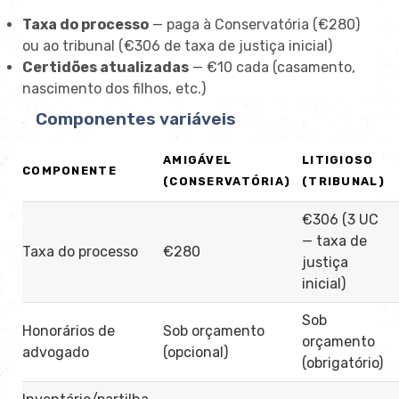
Taxa do processo
— paga à Conservatória (€280)
ou ao tribunal (€306 de taxa de justiça inicial)
Certidões atualizadas
— €10 cada (casamento,
nascimento dos filhos, etc.)
Componentes variáveis
AMIGÁVEL
LITIGIOSO
COMPONENTE
(CONSERVATÓRIA)
(TRIBUNAL)
€306 (3 UC
— taxa de
Taxa do processo
€280
justiça
inicial)
Sob
Honorários de
Sob orçamento
orçamento
advogado
(opcional)
(obrigatório)