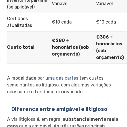
Inventário/partilha
Variável
Variável
(se aplicável)
Certidões
€10 cada
€10 cada
atualizadas
€306 +
€280 +
honorários
Custo total
honorários (sob
(sob
orçamento)
orçamento)
A modalidade
por uma das partes
tem custos
semelhantes ao litigioso, com algumas variações
consoante o fundamento invocado.
Diferença entre amigável e litigioso
A via litigiosa é, em regra,
substancialmente mais
cara
que a amigável. As três razões principais: