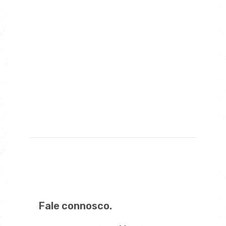
Posso ter registo criminal por conduzir
sem habilitação legal?
E se for menor?
E se for estrangeiro?
Posso evitar a pena se regularizar a
situação?
Fale connosco.