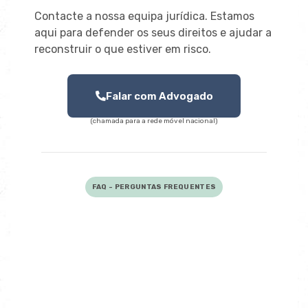
Contacte a nossa equipa jurídica. Estamos
aqui para defender os seus direitos e ajudar a
reconstruir o que estiver em risco.
Falar com Advogado
(chamada para a rede móvel nacional)
FAQ - PERGUNTAS FREQUENTES
É crime conduzir sem carta?
Sim. Está previsto no artigo 121º do
Código da Estrada como crime
público.