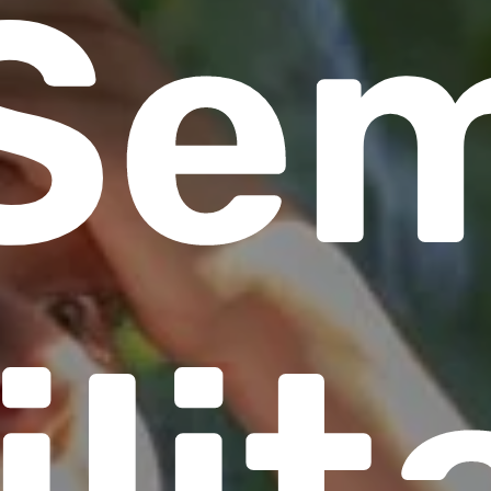
Se
ilit