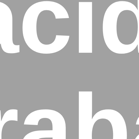
aci
ra