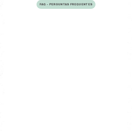
FAQ - PERGUNTAS FREQUENTES
O que é o licenciamento urbanístico?
É o procedimento legal para obter
aprovação da Câmara antes de
iniciar obras de construção,
alteração ou legalização.
Todas as obras precisam de licença?
Posso ser multado por obra ilegal?
Já fiz a obra. Ainda posso legalizar?
O advogado trata de tudo?