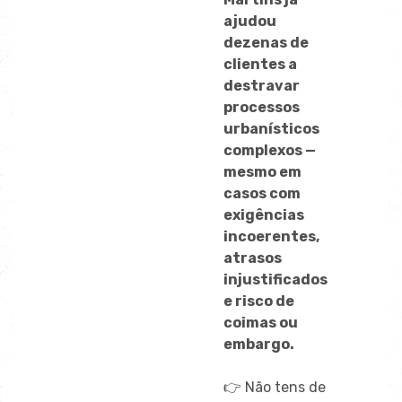
ajudou
dezenas de
clientes a
destravar
processos
urbanísticos
complexos
—
mesmo em
casos com
exigências
incoerentes,
atrasos
injustificados
e risco de
coimas ou
embargo.
👉 Não tens de