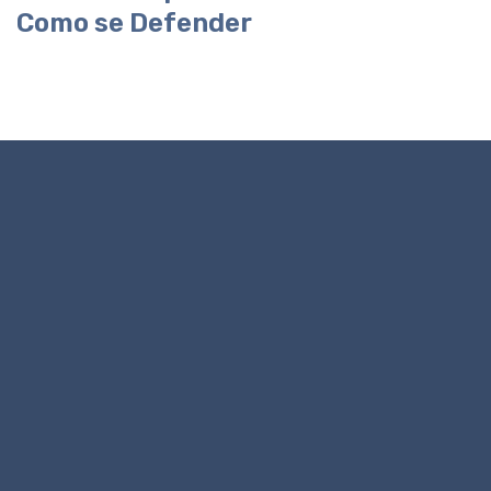
Como se Defender
Pronto para esclarecer o seu
caso?
A primeira consulta é o passo essencial para
compreender a sua situação jurídica e traçar o melhor
caminho a seguir.
A proposta inclui:
Análise completa do seu caso
Diagnóstico jurídico claro
Sem compromisso de prosseguir