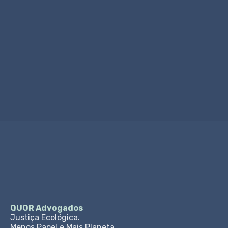
70€
Consulta Jurídica Inicial
Ligar Agora
QUOR Advogados
Justiça Ecológica.
Menos Papel e Mais Planeta.