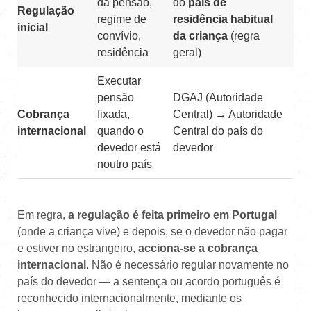
da pensão,
do
país de
Regulação
regime de
residência habitual
inicial
convívio,
da criança
(regra
residência
geral)
Executar
pensão
DGAJ (Autoridade
Cobrança
fixada,
Central) → Autoridade
internacional
quando o
Central do país do
devedor está
devedor
noutro país
Em regra,
a regulação é feita primeiro em Portugal
(onde a criança vive) e depois, se o devedor não pagar
e estiver no estrangeiro,
acciona-se a cobrança
internacional
. Não é necessário regular novamente no
país do devedor — a sentença ou acordo português é
reconhecido internacionalmente, mediante os