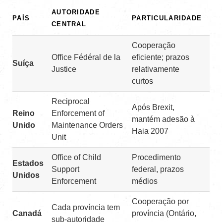
AUTORIDADE
PAÍS
PARTICULARIDADE
CENTRAL
Cooperação
Office Fédéral de la
eficiente; prazos
Suíça
Justice
relativamente
curtos
Reciprocal
Após Brexit,
Reino
Enforcement of
mantém adesão à
Unido
Maintenance Orders
Haia 2007
Unit
Office of Child
Procedimento
Estados
Support
federal, prazos
Unidos
Enforcement
médios
Cooperação por
Cada província tem
Canadá
província (Ontário,
sub-autoridade