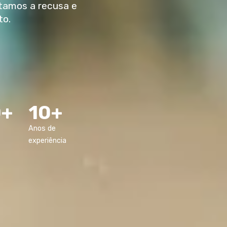
stamos a recusa e
to.
0+
10+
Anos de
experiência