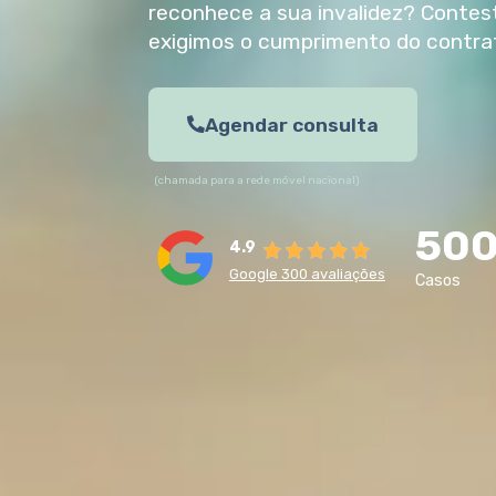
reconhece a sua invalidez? Conte
exigimos o cumprimento do contra
Agendar consulta
(chamada para a rede móvel nacional)
50
4.9
Google 300 avaliações
Casos