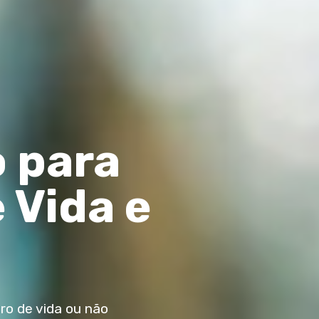
 para
 Vida e
ro de vida ou não