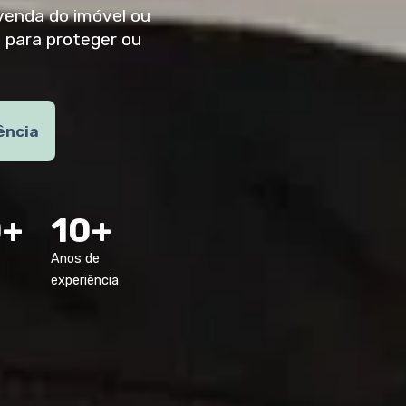
 venda do imóvel ou
 para proteger ou
ência
0+
10+
Anos de
experiência