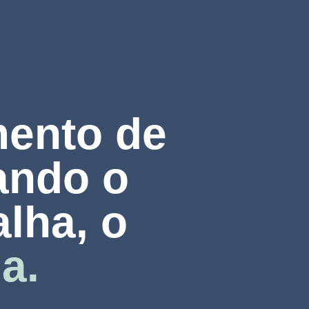
ento de
ando o
alha, o
a.