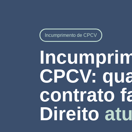
Incumprimento de CPCV
Incumprim
CPCV: qu
contrato f
Direito
atu