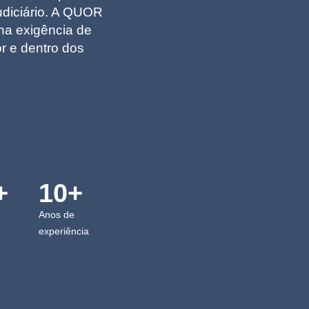
 judiciário. A QUOR
na exigência de
r e dentro dos
+
10+
Anos de
experiência