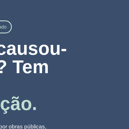
ado
causou-
? Tem
ção.
or obras públicas,