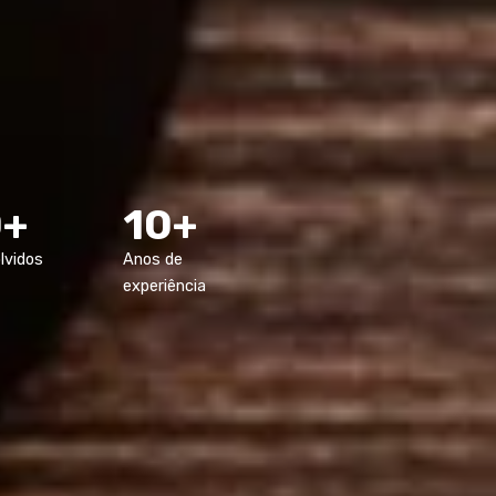
0+
10+
lvidos
Anos de
experiência