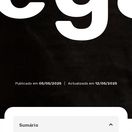
Publicado em
05/05/2025
|
Actualizado em
12/05/2025
Sumário