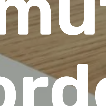
 mú
ordo