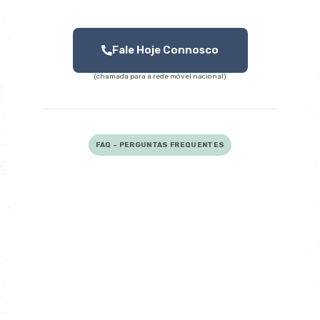
Fale Hoje Connosco
(chamada para a rede móvel nacional)
FAQ - PERGUNTAS FREQUENTES
O que é um acordo de despedimento?
É um contrato assinado entre
trabalhador e empregador para
terminar a relação laboral por
mútuo consentimento. Só é válido
se for voluntário, escrito e cumprir
a lei.
O acordo de despedimento dá direito a