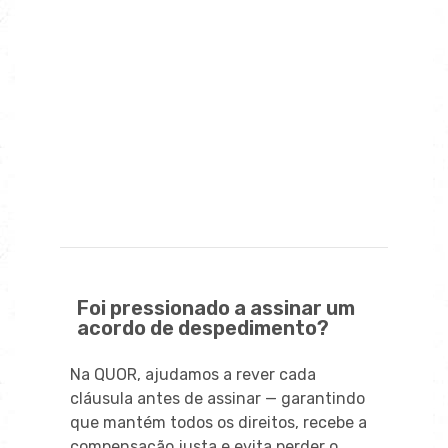
subsídio de desemprego?
Posso recusar um acordo de
despedimento?
Assinei um acordo sob pressão. Posso
reverter?
Qual a indemnização num mútuo
acordo?
Foi pressionado a assinar um
acordo de despedimento?
Na QUOR, ajudamos a rever cada
cláusula antes de assinar — garantindo
que mantém todos os direitos, recebe a
compensação justa e evita perder o