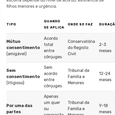
escolha depende do nível de acordo, existência de
filhos menores e urgência.
QUANDO
TIPO
ONDE SE FAZ
DURAÇ
SE APLICA
Acordo
Mútuo
Conservatória
total
2-3
consentimento
do Registo
entre
meses
(amigável)
Civil
cônjuges
Sem
Sem
Tribunal de
acordo
12-24
consentimento
Família e
entre
meses
(litigioso)
Menores
cônjuges
Apenas
um quer
Tribunal de
Por uma das
9-18
ou
Família e
partes
meses
separação
Menores