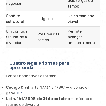
dois terços do
negociar
tempo
Conflito
Único caminho
Litigioso
estrutural
viável
Um cônjuge
Permite
Por uma das
recusa-se a
avançar
partes
divorciar
unilateralmente
Quadro legal e fontes para
aprofundar
Fontes normativas centrais:
Código Civil
, arts. 1773.º a 1789.º — divórcio em
geral.
DRE
Lei n.º 61/2008, de 31 de outubro
— reforma do
regime de divórcio