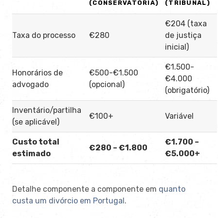
(CONSERVATÓRIA)
(TRIBUNAL)
€204 (taxa
Taxa do processo
€280
de justiça
inicial)
€1.500-
Honorários de
€500-€1.500
€4.000
advogado
(opcional)
(obrigatório)
Inventário/partilha
€100+
Variável
(se aplicável)
Custo total
€1.700 –
€280 – €1.800
estimado
€5.000+
Detalhe componente a componente em
quanto
custa um divórcio em Portugal
.